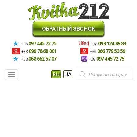
ОБРАТНЫЙ ЗВОНОК
097 445 72 75
093 124 89 83
+38
+38
099 78 68 001
066 779 53 59
+38
+38
068 662 57 07
097 445 72 75
+38
+38
Поиск
RU
UA
Меню
товаров