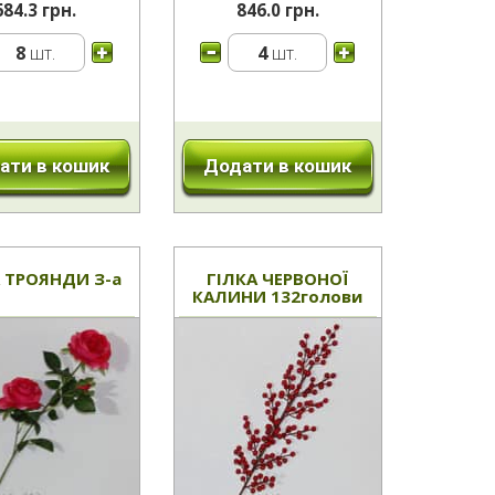
684.3 грн.
846.0 грн.
8
шт.
4
шт.
ати в кошик
Додати в кошик
 ТРОЯНДИ З-а
ГІЛКА ЧЕРВОНОЇ
КАЛИНИ 132голови