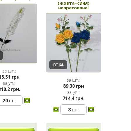
(жовта+синя)
непресована!
ВТ64
за шт.:
15.51
грн
за шт.:
за уп.:
89.30
грн
310.2 грн.
за уп.:
714.4 грн.
20
шт.
8
шт.