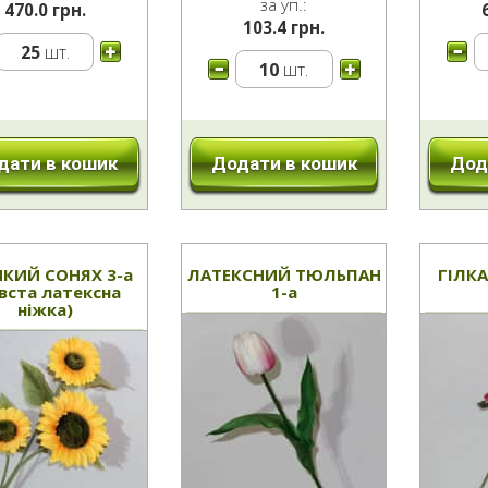
за уп.:
470.0 грн.
103.4 грн.
25
шт.
10
шт.
дати в кошик
Дод
Додати в кошик
КИЙ СОНЯХ 3-а
ЛАТЕКСНИЙ ТЮЛЬПАН
ГІЛКА
вста латексна
1-а
ніжка)