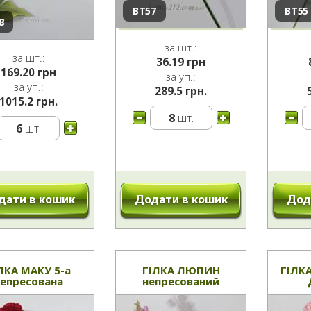
ВТ57
ВТ55
8
за шт.:
за шт.:
36.19
грн
169.20
грн
за уп.:
за уп.:
289.5 грн.
1015.2 грн.
8
шт.
6
шт.
дати в кошик
Додати в кошик
Дод
ЛКА МАКУ 5-а
ГІЛКА ЛЮПИН
ГІЛК
непресована
непресований