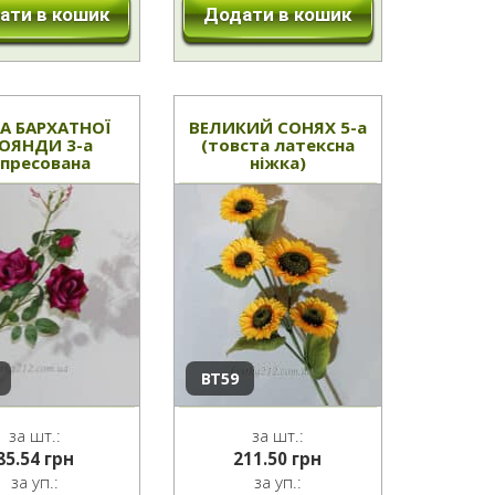
ати в кошик
Додати в кошик
КА БАРХАТНОЇ
ВЕЛИКИЙ СОНЯХ 5-а
ОЯНДИ 3-а
(товста латексна
епресована
ніжка)
ВТ59
за шт.:
за шт.:
85.54
грн
211.50
грн
за уп.:
за уп.: