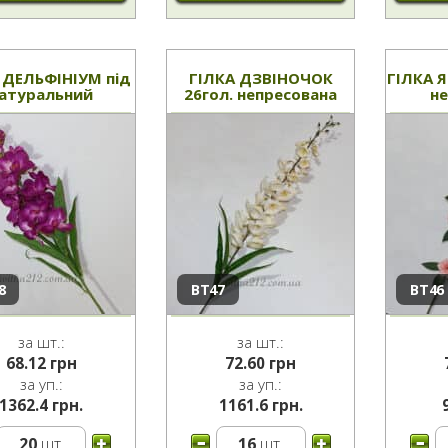
 ДЕЛЬФІНІУМ під
ГІЛКА ДЗВІНОЧОК
ГІЛКА 
атуральний
26гол. непресована
н
8
ВТ47
ВТ46
за шт.:
за шт.:
68.12
грн
72.60
грн
за уп.:
за уп.:
1362.4 грн.
1161.6 грн.
20
шт.
16
шт.