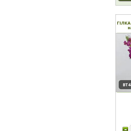
ГІЛКА
н
ВТ4