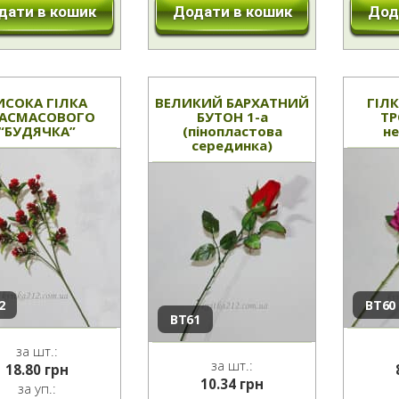
дати в кошик
Додати в кошик
Дод
ИСОКА ГІЛКА
ВЕЛИКИЙ БАРХАТНИЙ
ГІЛ
АСМАСОВОГО
БУТОН 1-а
ТР
“БУДЯЧКА”
(пінопластова
н
серединка)
2
ВТ60
ВТ61
за шт.:
за шт.:
18.80
грн
10.34
грн
за уп.: