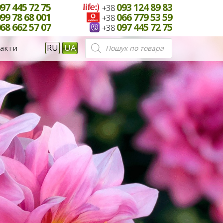
97 445 72 75
093 124 89 83
+38
99 78 68 001
066 779 53 59
+38
68 662 57 07
097 445 72 75
+38
Пошук
RU
UA
акти
товарів