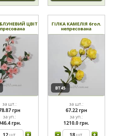
ЯБЛУНЕВИЙ ЦВІТ
ГІЛКА КАМЕЛІЯ 6гол.
епресована
непресована
ВТ45
за шт.:
за шт.:
78.87
грн
67.22
грн
за уп.:
за уп.:
946.4 грн.
1210.0 грн.
12
шт.
18
шт.