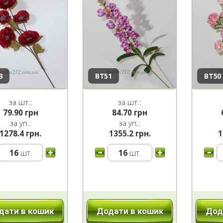
3
ВТ51
ВТ50
за шт.:
за шт.:
79.90
грн
84.70
грн
за уп.:
за уп.:
1278.4 грн.
1355.2 грн.
1
16
шт.
16
шт.
дати в кошик
Додати в кошик
Дод