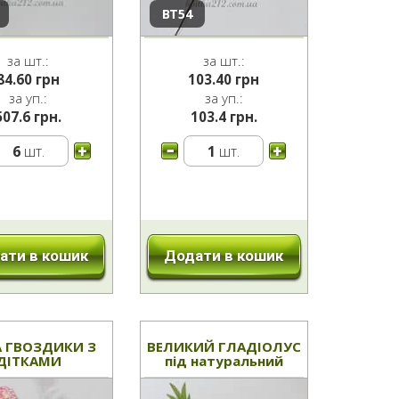
ВТ54
за шт.:
за шт.:
84.60
грн
103.40
грн
за уп.:
за уп.:
507.6 грн.
103.4 грн.
6
шт.
1
шт.
ати в кошик
Додати в кошик
А ГВОЗДИКИ З
ВЕЛИКИЙ ГЛАДІОЛУС
ДІТКАМИ
під натуральний