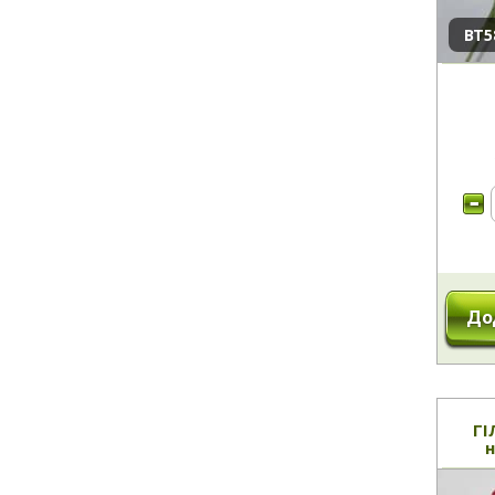
ВТ5
До
ГІ