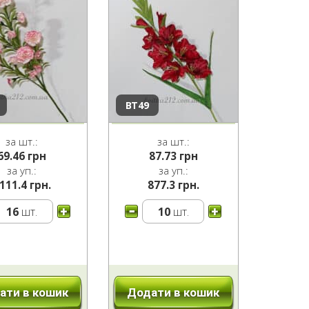
ВТ49
за шт.:
за шт.:
69.46
грн
87.73
грн
за уп.:
за уп.:
111.4 грн.
877.3 грн.
16
шт.
10
шт.
ати в кошик
Додати в кошик