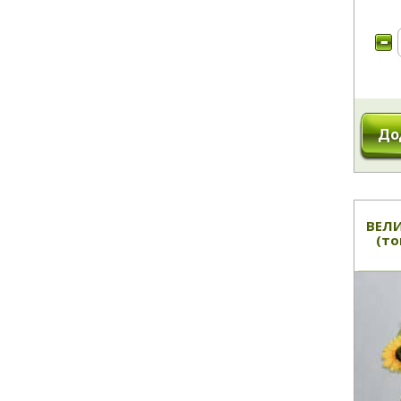
До
ВЕЛИ
(то