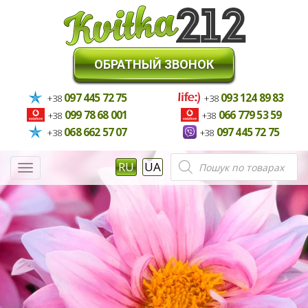
ОБРАТНЫЙ ЗВОНОК
097 445 72 75
093 124 89 83
+38
+38
099 78 68 001
066 779 53 59
+38
+38
068 662 57 07
097 445 72 75
+38
+38
Поиск
RU
UA
Меню
товаров