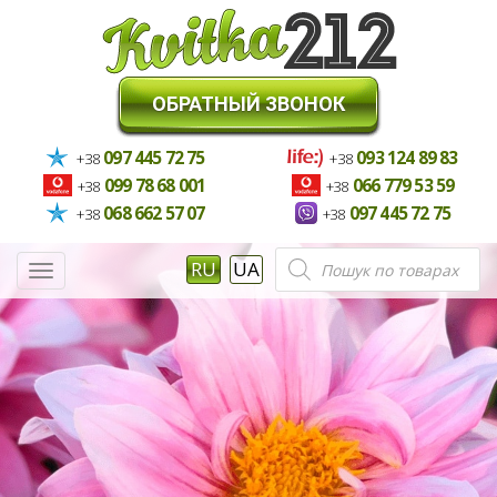
ОБРАТНЫЙ ЗВОНОК
097 445 72 75
093 124 89 83
+38
+38
099 78 68 001
066 779 53 59
+38
+38
068 662 57 07
097 445 72 75
+38
+38
Поиск
RU
UA
Меню
товаров