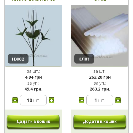
НЖ02
КЛ01
за шт.:
за шт.:
4.94
грн
263.20
грн
за уп.:
за уп.:
49.4 грн.
263.2 грн.
10
шт.
1
шт.
Додати в кошик
Додати в кошик