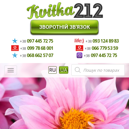
ЗВОРОТНІЙ ЗВ'ЯЗОК
097 445 72 75
093 124 89 83
+38
+38
099 78 68 001
066 779 53 59
+38
+38
068 662 57 07
097 445 72 75
+38
+38
Пошук
RU
UA
Меню
товарів