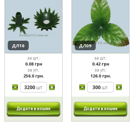
ДЛ16
ДЛ09
за шт.:
за шт.:
0.08
грн
0.42
грн
за уп.:
за уп.:
256.0 грн.
126.0 грн.
3200
шт.
300
шт.
Додати в кошик
Додати в кошик