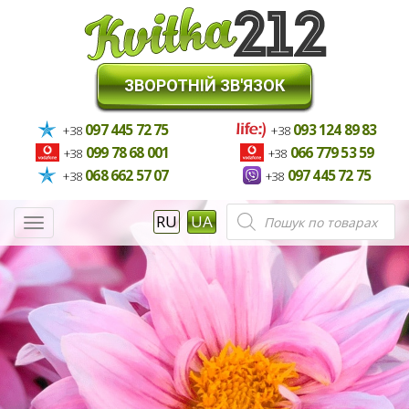
ЗВОРОТНІЙ ЗВ'ЯЗОК
097 445 72 75
093 124 89 83
+38
+38
099 78 68 001
066 779 53 59
+38
+38
068 662 57 07
097 445 72 75
+38
+38
Пошук
RU
UA
Меню
товарів