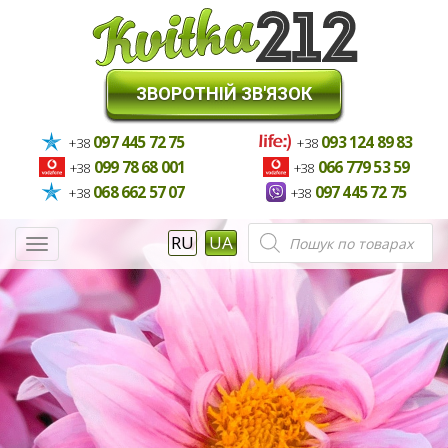
ЗВОРОТНІЙ ЗВ'ЯЗОК
097 445 72 75
093 124 89 83
+38
+38
099 78 68 001
066 779 53 59
+38
+38
068 662 57 07
097 445 72 75
+38
+38
Пошук
RU
UA
Меню
товарів