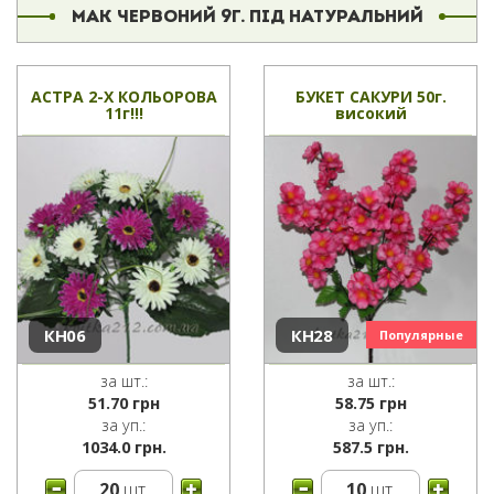
МАК ЧЕРВОНИЙ 9Г. ПІД НАТУРАЛЬНИЙ
АСТРА 2-Х КОЛЬОРОВА
БУКЕТ САКУРИ 50г.
11г!!!
високий
КН06
КН28
за шт.:
за шт.:
51.70
грн
58.75
грн
за уп.:
за уп.:
1034.0 грн.
587.5 грн.
20
шт.
10
шт.