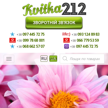
ЗВОРОТНІЙ ЗВ'ЯЗОК
097 445 72 75
093 124 89 83
+38
+38
099 78 68 001
066 779 53 59
+38
+38
068 662 57 07
097 445 72 75
+38
+38
Пошук
RU
UA
Меню
товарів