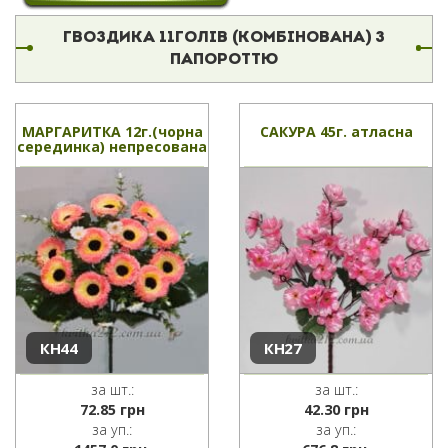
ГВОЗДИКА 11ГОЛІВ (КОМБІНОВАНА) З
ПАПОРОТТЮ
МАРГАРИТКА 12г.(чорна
САКУРА 45г. атласна
серединка) непресована
КН44
КН27
за шт.:
за шт.:
72.85
грн
42.30
грн
за уп.:
за уп.: