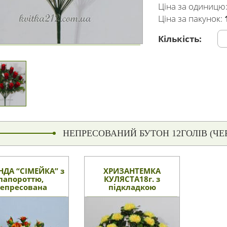
Ціна за одиницю
Ціна за пакунок:
Кількість:
НЕПРЕСОВАНИЙ БУТОН 12ГОЛІВ (ЧЕ
НДА “СІМЕЙКА” з
ХРИЗАНТЕМКА
папороттю,
КУЛЯСТА18г. з
епресована
підкладкою