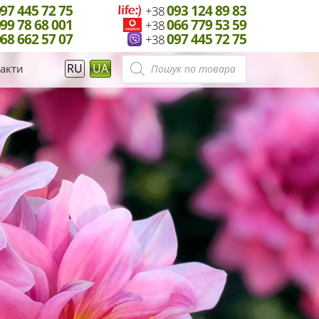
97 445 72 75
093 124 89 83
+38
99 78 68 001
066 779 53 59
+38
68 662 57 07
097 445 72 75
+38
Пошук
RU
UA
акти
товарів