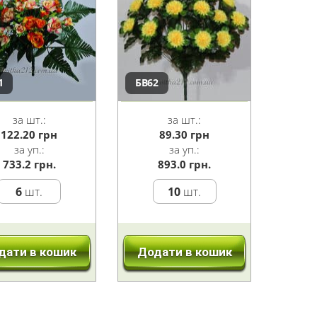
1
БВ62
за шт.:
за шт.:
122.20
грн
89.30
грн
за уп.:
за уп.:
733.2 грн.
893.0 грн.
6
шт.
10
шт.
дати в кошик
Додати в кошик