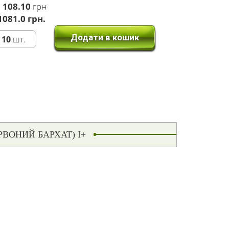
:
108.10
грн
1081.0 грн.
Додати в кошик
10
шт.
РВОНИЙ БАРХАТ) І+