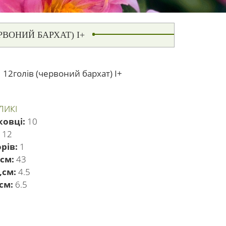
РВОНИЙ БАРХАТ) І+
2голів (червоний бархат) І+
ЕЛИКІ
ковці:
10
:
12
рів:
1
 см:
43
,см:
4.5
см:
6.5