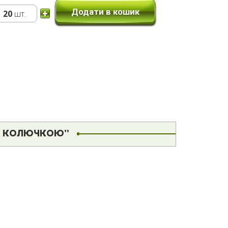
Додати в кошик
20
шт.
 З КОЛЮЧКОЮ”