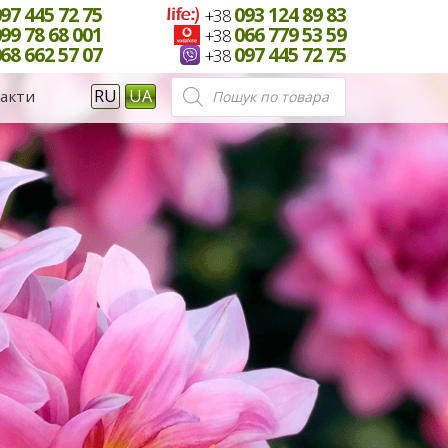
97 445 72 75
093 124 89 83
+38
99 78 68 001
066 779 53 59
+38
68 662 57 07
097 445 72 75
+38
Пошук
RU
UA
акти
товарів