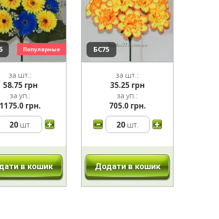
6
БС75
за шт.:
за шт.:
58.75
грн
35.25
грн
за уп.:
за уп.:
1175.0 грн.
705.0 грн.
20
шт.
20
шт.
дати в кошик
Додати в кошик