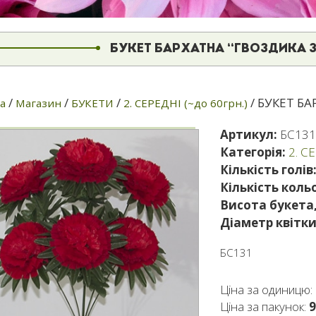
БУКЕТ БАРХАТНА “ГВОЗДИКА
/
/
/
/ БУКЕТ БА
а
Магазин
БУКЕТИ
2. СЕРЕДНІ (~до 60грн.)
Артикул:
БС13
Категорія:
2. С
Кількість голів
Кількість кольо
Висота букета,
Діаметр квітки
БС131
Ціна за одиницю:
Ціна за пакунок:
9