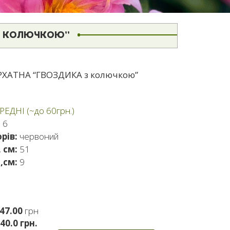
 З КОЛЮЧКОЮ”
РХАТНА “ГВОЗДИКА з колючкою”
1
ЕРЕДНІ (~до 60грн.)
:
6
рів:
червоний
 см:
51
,см:
9
47.00
грн
40.0 грн.