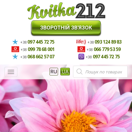
ЗВОРОТНІЙ ЗВ'ЯЗОК
097 445 72 75
093 124 89 83
+38
+38
099 78 68 001
066 779 53 59
+38
+38
068 662 57 07
097 445 72 75
+38
+38
Пошук
RU
UA
Меню
товарів