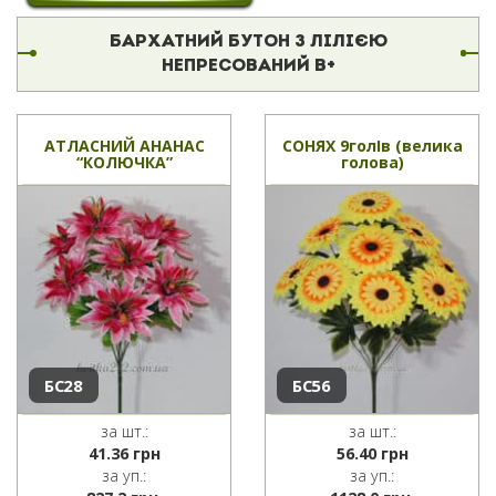
БАРХАТНИЙ БУТОН З ЛІЛІЄЮ
НЕПРЕСОВАНИЙ В+
АТЛАСНИЙ АНАНАС
СОНЯХ 9голІв (велика
“КОЛЮЧКА”
голова)
БС28
БС56
за шт.:
за шт.:
41.36
грн
56.40
грн
за уп.:
за уп.: