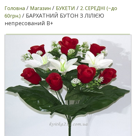
/
/
/
Головна
Магазин
БУКЕТИ
2. СЕРЕДНІ (~до
/ БАРХАТНИЙ БУТОН З ЛІЛІЄЮ
60грн.)
непресований В+