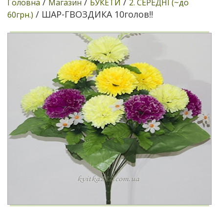
/
/
/
Головна
Магазин
БУКЕТИ
2. СЕРЕДНІ (~до
/ ШАР-ГВОЗДИКА 10голов!!
60грн.)