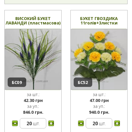
ВИСОКИЙ БУКЕТ
БУКЕТ ГВОЗДИКА
ЛАВАНДИ (пластмасова)
11голів+3листки
БС09
БС52
за шт.:
за шт.:
42.30
грн
47.00
грн
за уп.:
за уп.:
846.0 грн.
940.0 грн.
20
шт.
20
шт.