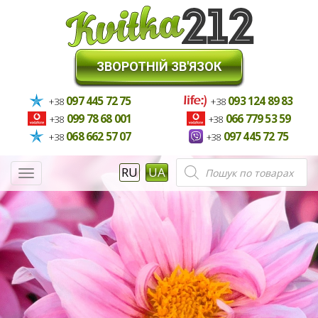
ЗВОРОТНІЙ ЗВ'ЯЗОК
097 445 72 75
093 124 89 83
+38
+38
099 78 68 001
066 779 53 59
+38
+38
068 662 57 07
097 445 72 75
+38
+38
Пошук
RU
UA
Меню
товарів