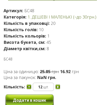
Артикул:
БС48
Категорія:
1. ДЕШЕВІ І МАЛЕНЬКІ (~до 30грн.)
Кількість в упаковці:
20
Кількість голів:
10
Кількість кольорів:
1
Висота букета, см:
45
Діаметр квітки,см:
8
БС48
Оригінальна
Поточна
Ціна за одиницю:
25.85
грн
16.92
грн
ціна:
ціна:
Ціна за пакунок:
NaN грн.
25.85 грн.
16.92 грн.
Кількість:
12
шт.
Додати в кошик