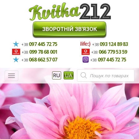
ЗВОРОТНІЙ ЗВ'ЯЗОК
097 445 72 75
093 124 89 83
+38
+38
099 78 68 001
066 779 53 59
+38
+38
068 662 57 07
097 445 72 75
+38
+38
Пошук
RU
UA
Меню
товарів