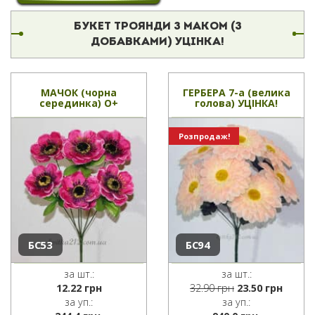
БУКЕТ ТРОЯНДИ З МАКОМ (З
ДОБАВКАМИ) УЦІНКА!
МАЧОК (чорна
ГЕРБЕРА 7-а (велика
серединка) О+
голова) УЦІНКА!
Розпродаж!
БС53
БС94
за шт.:
за шт.:
Оригінальна
Пото
12.22
грн
32.90
грн
23.50
грн
ціна:
ціна:
за уп.:
за уп.: