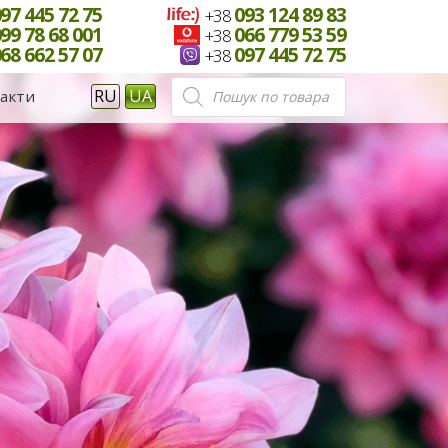
97 445 72 75
093 124 89 83
+38
99 78 68 001
066 779 53 59
+38
68 662 57 07
097 445 72 75
+38
Пошук
RU
UA
акти
товарів