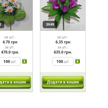
2
ЗК49
за шт.:
за шт.:
4.70
грн
6.35
грн
за уп.:
за уп.:
470.0 грн.
635.0 грн.
100
шт.
100
шт.
дати в кошик
Додати в кошик