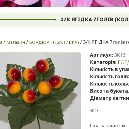
З/К ЯГІДКА 7ГОЛІВ (КО
/
/
/ З/К ЯГІДКА 7голів 
а
Магазин
БОРДЮРНІ (ЗАЛИВКА)
Артикул:
ЗК16
Категорія:
БОР
Кількість в упа
Кількість голів
Кількість кольо
Висота букета,
Діаметр квітки
ЗК16
Ціна за одиницю: