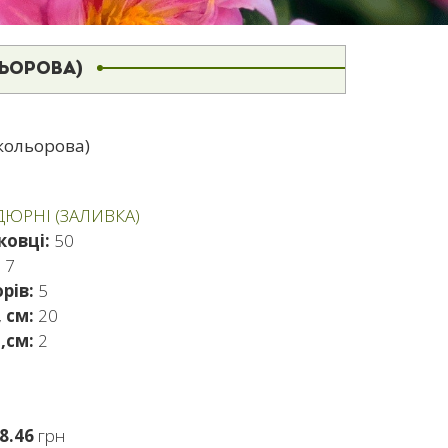
ЛЬОРОВА)
(кольорова)
ДЮРНІ (ЗАЛИВКА)
ковці:
50
:
7
рів:
5
 см:
20
,см:
2
8.46
грн