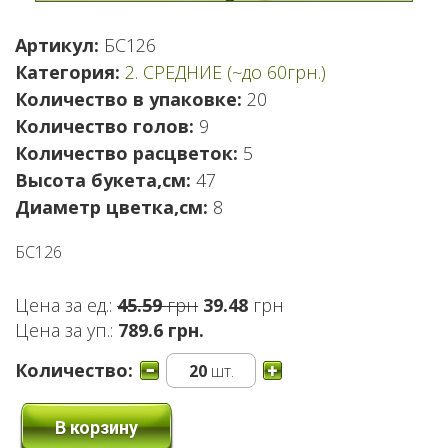
Артикул:
БС126
Категория:
2. СРЕДНИЕ (~до 60грн.)
Количество в упаковке:
20
Количество голов:
9
Количество расцветок:
5
Высота букета,см:
47
Диаметр цветка,см:
8
БС126
Первоначальная
Текущая
Цена за ед.:
45.59
грн
39.48
грн
цена
цена:
Цена за уп.:
789.6 грн.
составляла
39.48 грн.
Количество:
20
шт.
45.59 грн.
В корзину