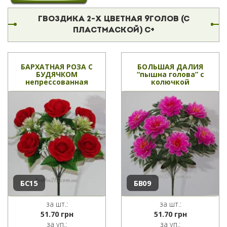
ГВОЗДИКА 2-Х ЦВЕТНАЯ 9ГОЛОВ (С
ПЛАСТМАСКОЙ) С+
БАРХАТНАЯ РОЗА С
БОЛЬШАЯ ДАЛИЯ
БУДЯЧКОМ
“пышна голова” с
непрессованная
колючкой
БС15
БВ09
за шт.:
за шт.:
51.70
грн
51.70
грн
за уп.:
за уп.: