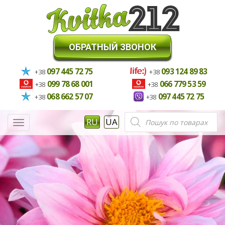
ОБРАТНЫЙ ЗВОНОК
097 445 72 75
093 124 89 83
+38
+38
099 78 68 001
066 779 53 59
+38
+38
068 662 57 07
097 445 72 75
+38
+38
Поиск
RU
UA
Меню
товаров