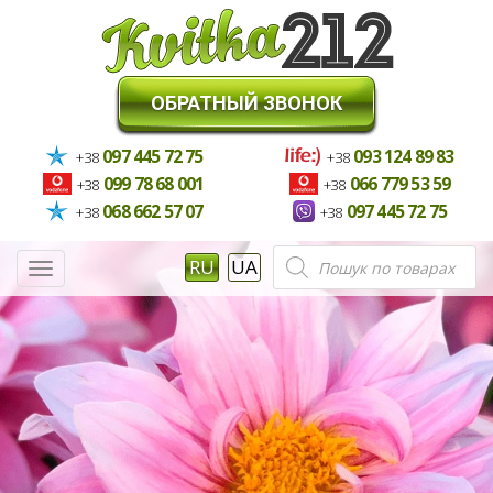
ОБРАТНЫЙ ЗВОНОК
097 445 72 75
093 124 89 83
+38
+38
099 78 68 001
066 779 53 59
+38
+38
068 662 57 07
097 445 72 75
+38
+38
Поиск
RU
UA
Меню
товаров