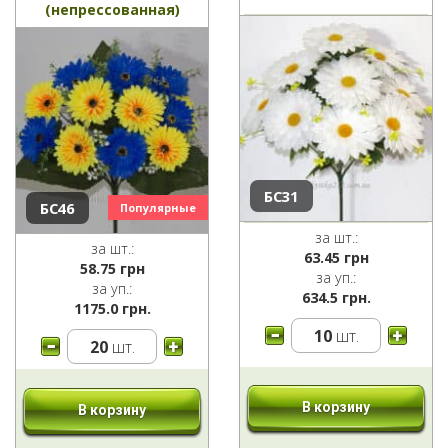
(непрессованная)
БС31
БС46
за шт.:
за шт.:
63.45
грн
58.75
грн
за уп.:
за уп.:
634.5 грн.
1175.0 грн.
10
шт.
20
шт.
В корзину
В корзину