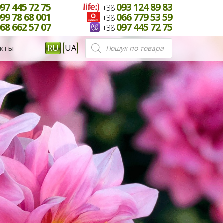
97 445 72 75
093 124 89 83
+38
99 78 68 001
066 779 53 59
+38
68 662 57 07
097 445 72 75
+38
Поиск
RU
UA
кты
товаров