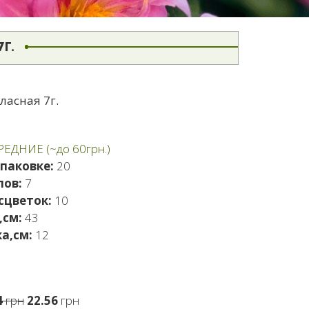
Г.
ласная 7г.
СРЕДНИЕ (~до 60грн.)
упаковке:
20
лов:
7
сцветок:
10
,см:
43
а,см:
12
Первоначальная
Текущая
4
грн
22.56
грн