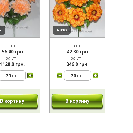
2
БВ18
за шт.:
за шт.:
56.40
грн
42.30
грн
за уп.:
за уп.:
1128.0 грн.
846.0 грн.
20
шт.
20
шт.
В корзину
В корзину