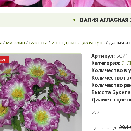
ДАЛИЯ АТЛАСНАЯ 7
/
/
/
/ далия ат
я
Магазин
БУКЕТЫ
2. СРЕДНИЕ (~до 60грн.)
Артикул:
БС71
жа!
Категория:
2. 
Количество в 
Количество го
Количество ра
Высота букета
Диаметр цветк
БС71
Цена за ед.:
29.1