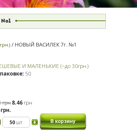
. №1
/ НОВЫЙ ВАСИЛЕК 7г. №1
рн.)
ДЕШЕВЫЕ И МАЛЕНЬКИЕ (~до 30грн.)
упаковке:
50
Первоначальная
Текущая
1
грн
8.46
грн
цена
цена:
грн.
составляла
8.46 грн.
В корзину
50
шт.
10.81 грн.