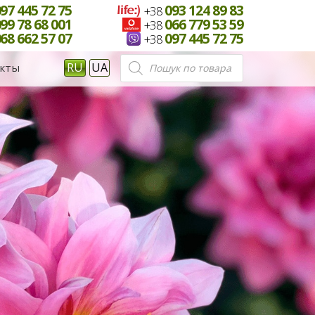
97 445 72 75
093 124 89 83
+38
99 78 68 001
066 779 53 59
+38
68 662 57 07
097 445 72 75
+38
Поиск
RU
UA
кты
товаров