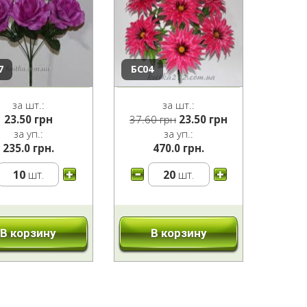
7
БС04
за шт.:
за шт.:
Первоначальная
Текущая
23.50
грн
37.60
грн
23.50
грн
цена
цена:
за уп.:
за уп.:
составляла
23.50 грн.
235.0 грн.
470.0 грн.
37.60 грн.
10
шт.
20
шт.
В корзину
В корзину