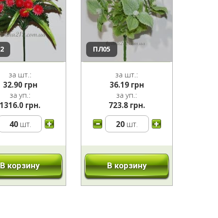
2
ПЛ05
за шт.:
за шт.:
32.90
грн
36.19
грн
за уп.:
за уп.:
1316.0 грн.
723.8 грн.
40
шт.
20
шт.
В корзину
В корзину