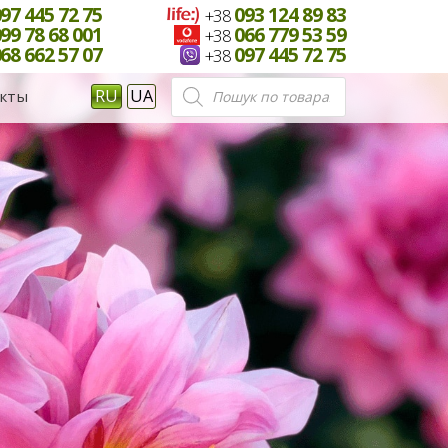
97 445 72 75
093 124 89 83
+38
99 78 68 001
066 779 53 59
+38
68 662 57 07
097 445 72 75
+38
Поиск
RU
UA
кты
товаров