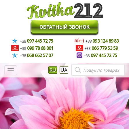
ОБРАТНЫЙ ЗВОНОК
097 445 72 75
093 124 89 83
+38
+38
099 78 68 001
066 779 53 59
+38
+38
068 662 57 07
097 445 72 75
+38
+38
Поиск
RU
UA
Меню
товаров