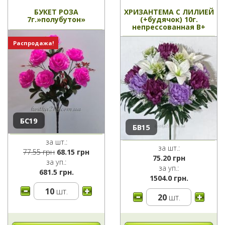
БУКЕТ РОЗА
ХРИЗАНТЕМА С ЛИЛИЕЙ
7г.»полубутон»
(+будячок) 10г.
непрессованная В+
Распродажа!
БС19
БВ15
за шт.:
за шт.:
Первоначальная
Текущая
77.55
грн
68.15
грн
75.20
грн
цена
цена:
за уп.:
за уп.:
составляла
68.15 грн.
681.5 грн.
1504.0 грн.
77.55 грн.
10
шт.
20
шт.