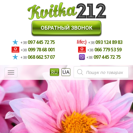
ОБРАТНЫЙ ЗВОНОК
097 445 72 75
093 124 89 83
+38
+38
099 78 68 001
066 779 53 59
+38
+38
068 662 57 07
097 445 72 75
+38
+38
Поиск
RU
UA
Меню
товаров