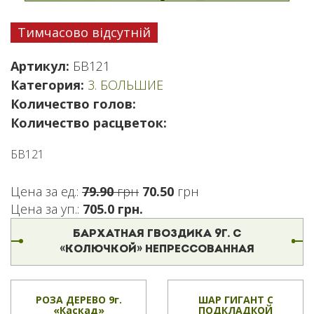
Тимчасово відсутній
Артикул:
БВ121
Категория:
3. БОЛЬШИЕ
Количество голов:
Количество расцветок:
БВ121
Первоначальная
Текущая
Цена за ед.:
79.90
грн
70.50
грн
цена
цена:
Цена за уп.:
705.0 грн.
составляла
70.50 грн.
БАРХАТНАЯ ГВОЗДИКА 9Г. С
79.90 грн.
«КОЛЮЧКОЙ» НЕПРЕССОВАННАЯ
РОЗА ДЕРЕВО 9г.
ШАР ГИГАНТ С
«Каскад»
ПОДКЛАДКОЙ