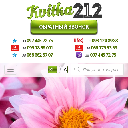
ОБРАТНЫЙ ЗВОНОК
097 445 72 75
093 124 89 83
+38
+38
099 78 68 001
066 779 53 59
+38
+38
068 662 57 07
097 445 72 75
+38
+38
Поиск
RU
UA
Меню
товаров