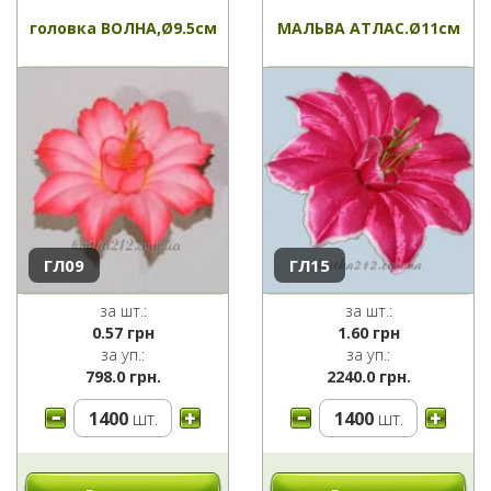
головка ВОЛНА,Ø9.5см
МАЛЬВА АТЛАС.Ø11см
ГЛ09
ГЛ15
за шт.:
за шт.:
0.57
грн
1.60
грн
за уп.:
за уп.:
798.0 грн.
2240.0 грн.
1400
шт.
1400
шт.